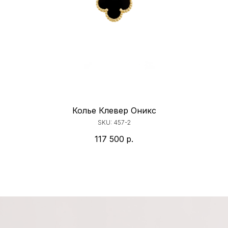
Колье Клевер Оникс
С
SKU:
457-2
117 500
р.